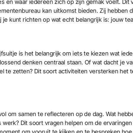
s en waar iedereen zich op zijn gemak voelt. Dit
ementenbureau kan uitkomst bieden. Zij hebben 
ij je kunt richten op wat echt belangrijk is: jouw te
rijfsuitje is het belangrijk om iets te kiezen wat 
ssend denken centraal staan. Of wat dacht je va
l te zetten? Dit soort activiteiten versterken he
rdevol om samen te reflecteren op de dag. Wat he
werk? Dit soort vragen helpen om de ervaringen va
oment om vooruit te kijken en te bespreken hoe 