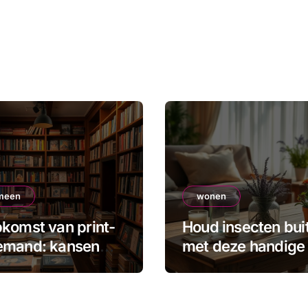
meen
wonen
komst van print-
Houd insecten bui
emand: kansen
met deze handige
kleine uitgevers
creatieve tips