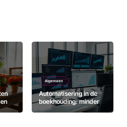
Algemeen
ten
Automatisering in de
 en
boekhouding: minder
gedoe, meer inzicht