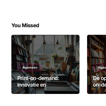
You Missed
Algemeen
Alge
Print-on-demand:
De op
innovatie en
on-d
duurzaamheid in
voor 
amsterdam