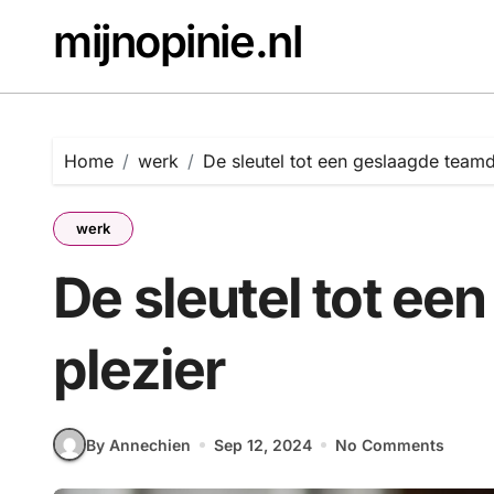
Skip
mijnopinie.nl
to
content
Home
werk
De sleutel tot een geslaagde teamd
werk
De sleutel tot ee
plezier
By Annechien
Sep 12, 2024
No Comments