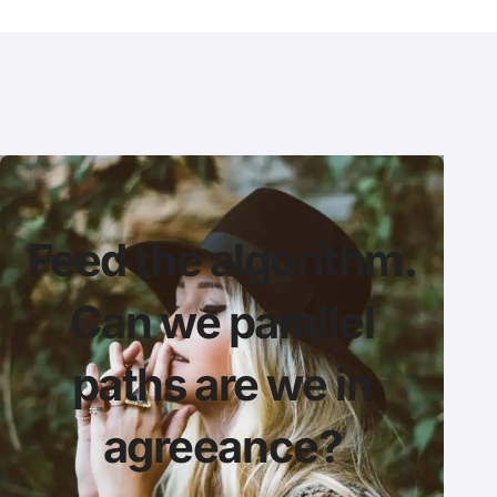
Feed the algorithm.
Can we parallel
paths are we in
agreeance?