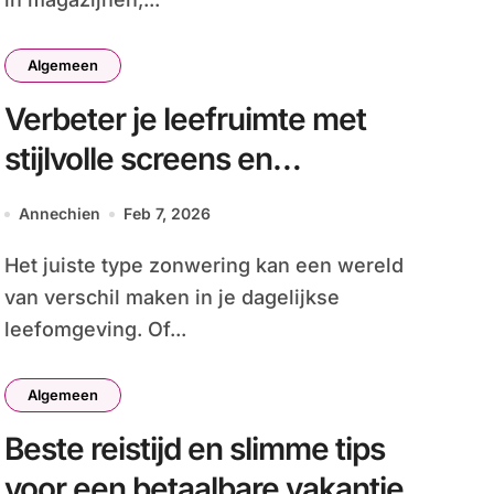
Algemeen
Verbeter je leefruimte met
stijlvolle screens en
overkappingen
Annechien
Feb 7, 2026
Het juiste type zonwering kan een wereld
van verschil maken in je dagelijkse
leefomgeving. Of...
Algemeen
Beste reistijd en slimme tips
voor een betaalbare vakantie