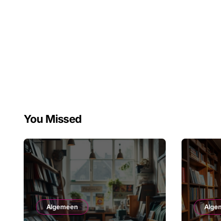
You Missed
Algemeen
Alge