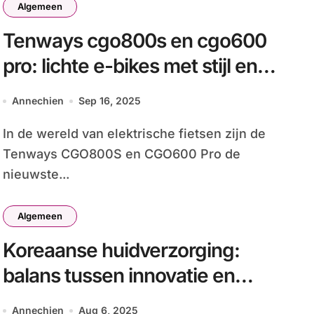
Algemeen
Tenways cgo800s en cgo600
pro: lichte e-bikes met stijl en
kracht
Annechien
Sep 16, 2025
In de wereld van elektrische fietsen zijn de
Tenways CGO800S en CGO600 Pro de
nieuwste...
Algemeen
Koreaanse huidverzorging:
balans tussen innovatie en
traditie
Annechien
Aug 6, 2025