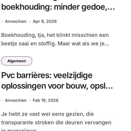
boekhouding: minder gedoe,
meer inzicht
Annechien
Apr 8, 2026
Boekhouding, tja, het klinkt misschien een
beetje saai en stoffig. Maar wat als we je...
Algemeen
Pvc barrières: veelzijdige
oplossingen voor bouw, opslag
en landbouw
Annechien
Feb 19, 2026
Je hebt ze vast wel eens gezien, die
transparante stroken die deuren vervangen
in magazijnen,...