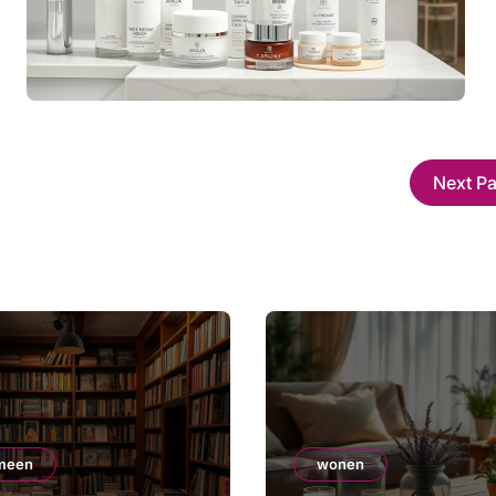
Next P
meen
wonen